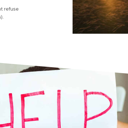
t refuse
).