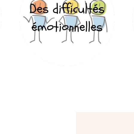
Confiance en soi
Connaissance de soi
Gestion des émotions
Gestion du stress,
des angoisses